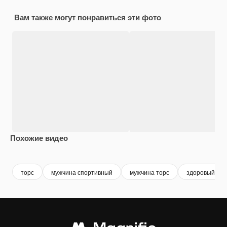
Вам также могут понравиться эти фото
Похожие видео
Premium
Premium
Premium
Premium
Сгенериров
торс
мужчина спортивный
мужчина торс
здоровый му