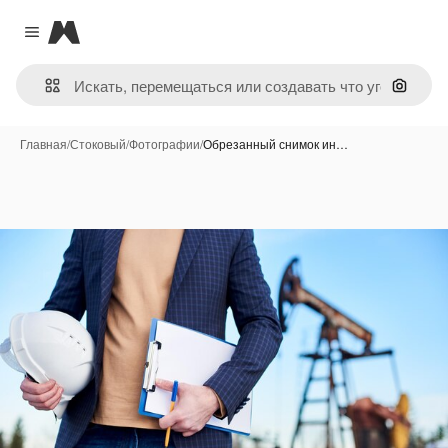
Magnific
Close menu
Поиск 
Главная
/
Стоковый
/
Фотографии
/
Обрезанный снимок ин…