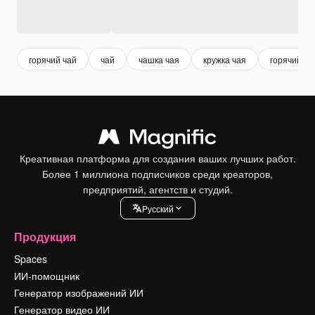
горячий чай
чай
чашка чая
кружка чая
горячий на
Креативная платформа для создания ваших лучших работ.
Более 1 миллиона подписчиков среди креаторов,
предприятий, агентств и студий.
Pусский
Продукция
Spaces
ИИ-помощник
Генератор изображений ИИ
Генератор видео ИИ