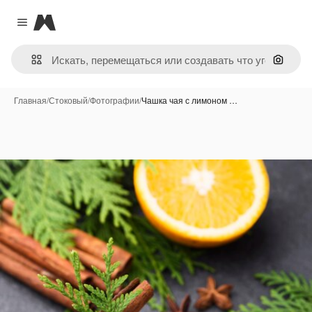
Magnific
Close menu
Поиск 
Главная
/
Стоковый
/
Фотографии
/
Чашка чая с лимоном …