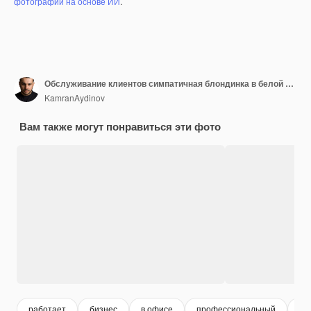
фотографий на основе ИИ
.
Обслуживание клиентов симпатичная блондинка в белой рубашке с ноутбуком и наушниками, касающимися висков
KamranAydinov
Вам также могут понравиться эти фото
работает
бизнес
в офисе
профессиональный
де