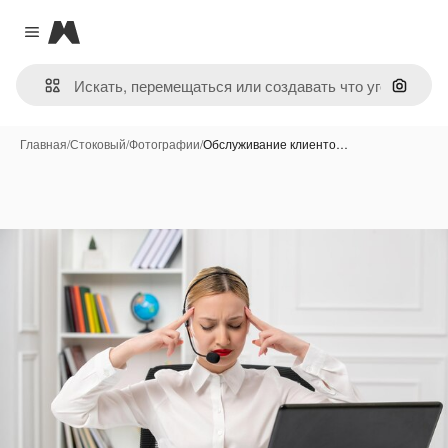
Magnific
Close menu
Поиск 
Главная
/
Стоковый
/
Фотографии
/
Обслуживание клиенто…