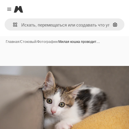
Magnific
Close menu
Поиск 
Главная
/
Стоковый
/
Фотографии
/
Милая кошка проводит…