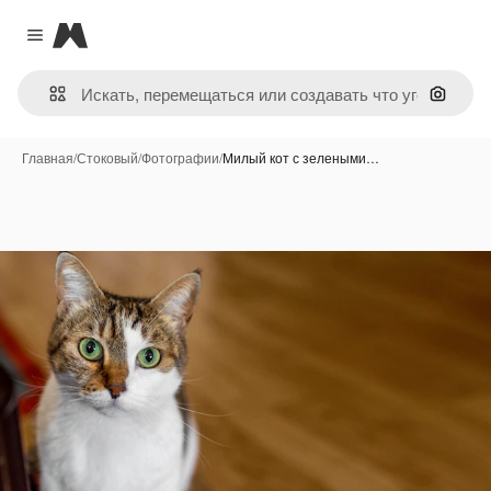
Magnific
Close menu
Поиск 
Главная
/
Стоковый
/
Фотографии
/
Милый кот с зелеными…