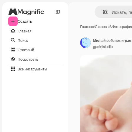
Создать
Главная
/
Стоковый
/
Фотографи
Главная
Поиск
Милый ребенок играет
gpointstudio
Стоковый
Посмотреть
Все инструменты