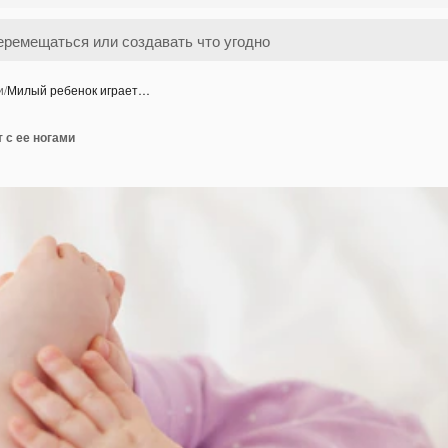
и
/
Милый ребенок играет…
 с ее ногами