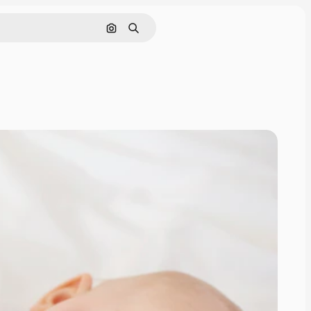
Поиск по изображению
Поиск