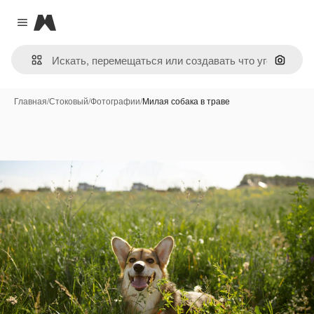
Magnific
Close menu
Поиск 
Главная
/
Стоковый
/
Фотографии
/
Милая собака в траве