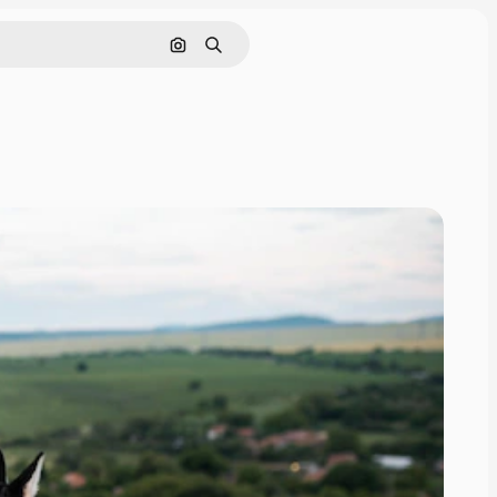
Поиск по изображению
Поиск