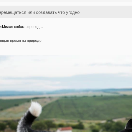
и
/
Милая собака, провод…
дящая время на природе