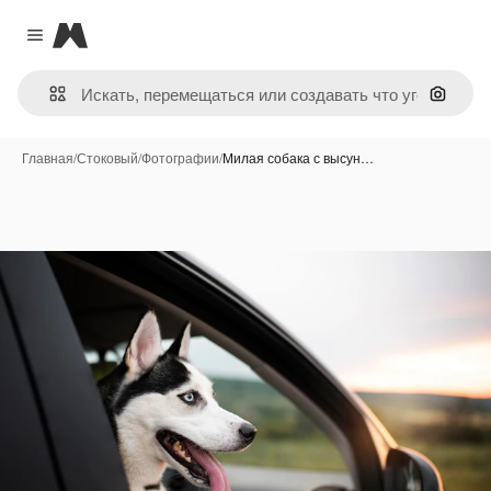
Magnific
Close menu
Поиск 
Главная
/
Стоковый
/
Фотографии
/
Милая собака с высун…