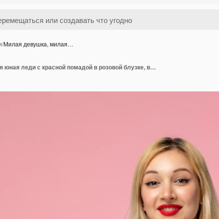
и
/
Милая девушка, милая…
Милая девушка, милая юная леди с красной помадой в розовой блузке, взволнованная чашкой кофе