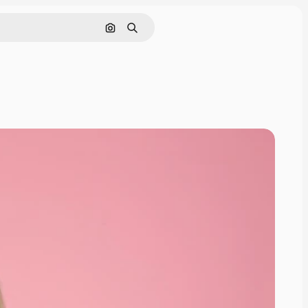
Поиск по изображению
Поиск