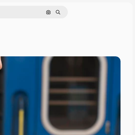
Поиск по изображению
Поиск