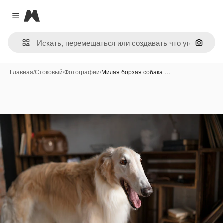
Magnific
Close menu
Поиск 
Главная
/
Стоковый
/
Фотографии
/
Милая борзая собака …