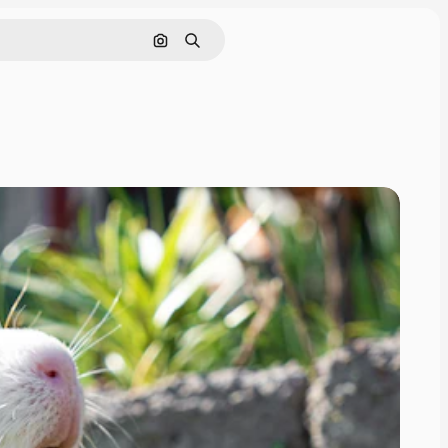
Поиск по изображению
Поиск