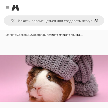
Magnific
Close menu
Поиск 
Главная
/
Стоковый
/
Фотографии
/
Милая морская свинка…