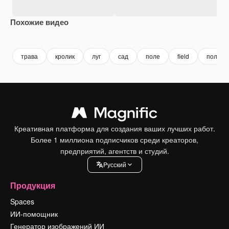
Похожие видео
Premium
Premium
Premium
Premium
трава
кролик
луг
сад
поле
field
поле т
Креативная платформа для создания ваших лучших работ.
Более 1 миллиона подписчиков среди креаторов,
предприятий, агентств и студий.
Pусский
Продукция
Spaces
ИИ-помощник
Генератор изображений ИИ