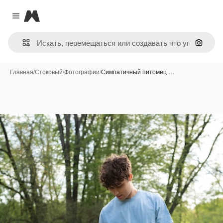
Magnific
Close menu
Поиск 
Главная
/
Стоковый
/
Фотографии
/
Симпатичный питомец …