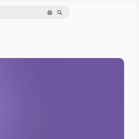
Поиск по изображению
Поиск