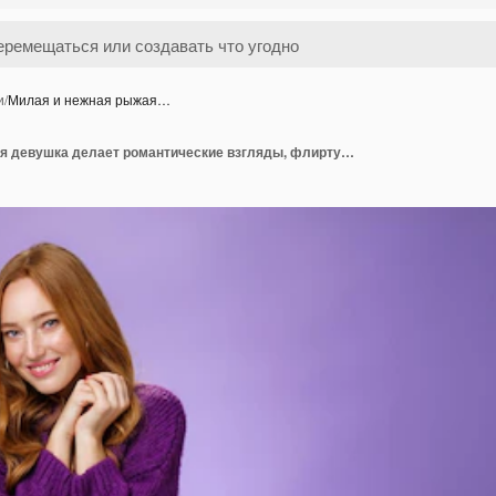
и
/
Милая и нежная рыжая…
Милая и нежная рыжая девушка делает романтические взгляды, флиртует и хихикает, сладко держится за руки.