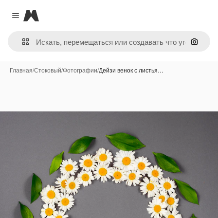
Magnific
Close menu
Поиск 
Главная
/
Стоковый
/
Фотографии
/
Дейзи венок с листья…