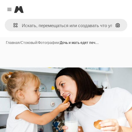
Magnific
Close menu
Поиск 
Главная
/
Стоковый
/
Фотографии
/
Дочь и мать едят печ…