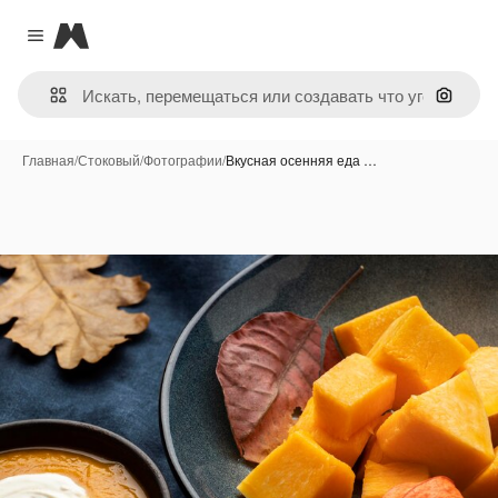
Magnific
Close menu
Поиск 
Главная
/
Стоковый
/
Фотографии
/
Вкусная осенняя еда …