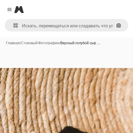
Magnific
Close menu
Поиск 
Главная
/
Стоковый
/
Фотографии
/
Вкусный голубой сыр …