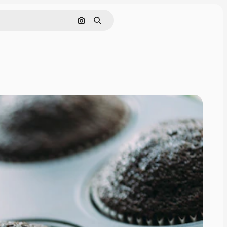
Поиск по изображению
Поиск