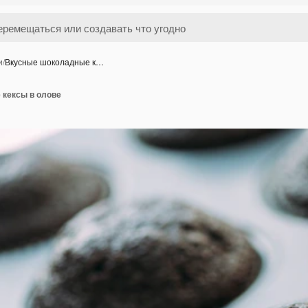
и
/
Вкусные шоколадные к…
кексы в олове