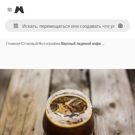
Magnific
Close menu
Поиск 
Главная
/
Стоковый
/
Фотографии
/
Вкусный ледяной кофе…