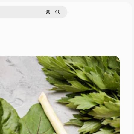
Поиск по изображению
Поиск