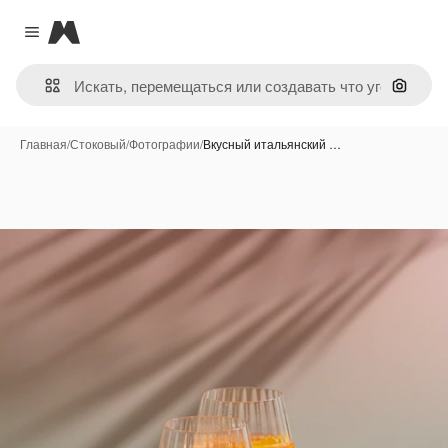
Magnific
Close menu
Поиск 
Главная
/
Стоковый
/
Фотографии
/
Вкусный итальянский …