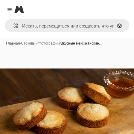
Magnific
Close menu
Поиск 
Главная
/
Стоковый
/
Фотографии
/
Вкусные мексиканские…