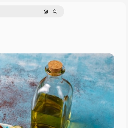
Поиск по изображению
Поиск