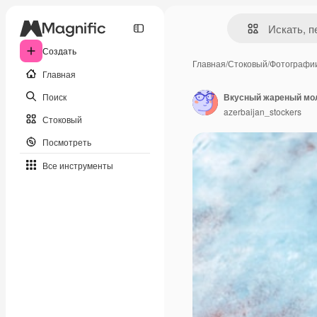
Создать
Главная
/
Стоковый
/
Фотографи
Главная
Поиск
Вкусный жареный мол
azerbaijan_stockers
Стоковый
Посмотреть
Все инструменты