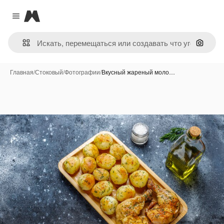
Magnific
Close menu
Поиск 
Главная
/
Стоковый
/
Фотографии
/
Вкусный жареный моло…