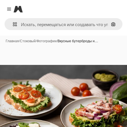
Magnific
Close menu
Поиск 
Главная
/
Стоковый
/
Фотографии
/
Вкусные бутерброды н…