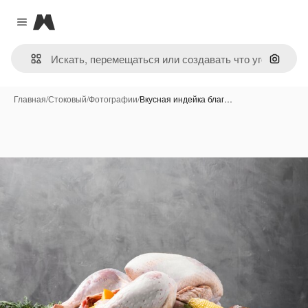
Magnific
Close menu
Поиск 
Главная
/
Стоковый
/
Фотографии
/
Вкусная индейка благ…