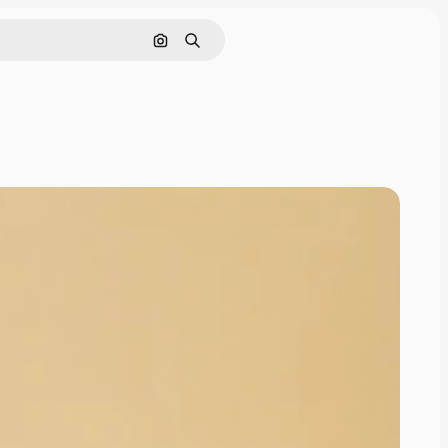
Поиск по изображению
Поиск