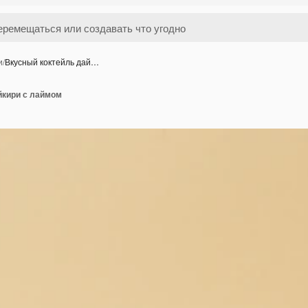
и
/
Вкусный коктейль дай…
йкири с лаймом