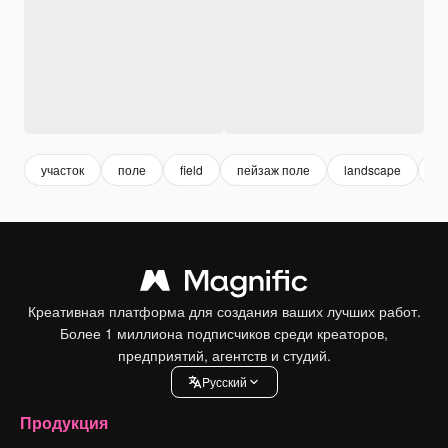
участок
поле
field
пейзаж поле
landscape
п
Креативная платформа для создания ваших лучших работ.
Более 1 миллиона подписчиков среди креаторов,
предприятий, агентств и студий.
Pусский
Продукция