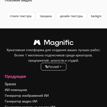
Premium
Premium
Premium
Premium
стекло текстура
трещина
дизайн текстуры
background
Креативная платформа для создания ваших лучших работ.
Более 1 миллиона подписчиков среди креаторов,
предприятий, агентств и студий.
Pусский
Продукция
Spaces
ИИ-помощник
Генератор изображений ИИ
Генератор видео ИИ
Генератор голоса на основе ИИ