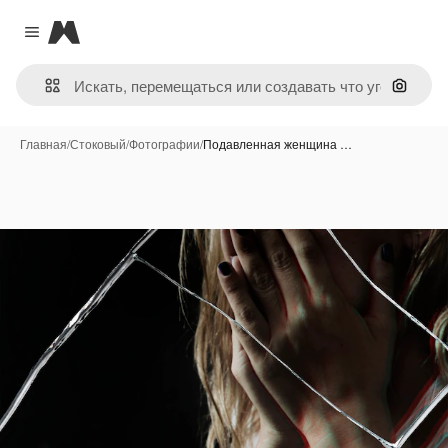
Magnific
Close menu
Поиск 
Главная
/
Стоковый
/
Фотографии
/
Подавленная женщина …