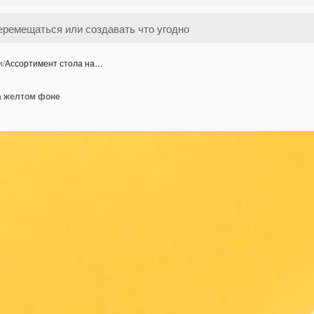
и
/
Ассортимент стола на…
а желтом фоне