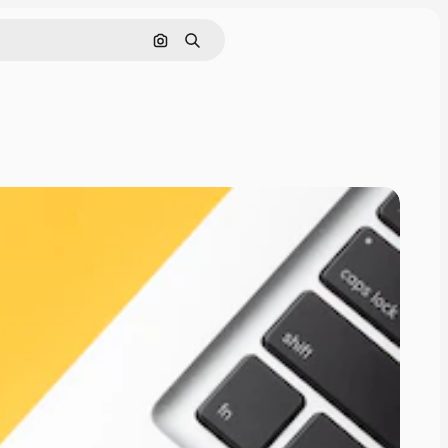
Поиск по изображению
Поиск