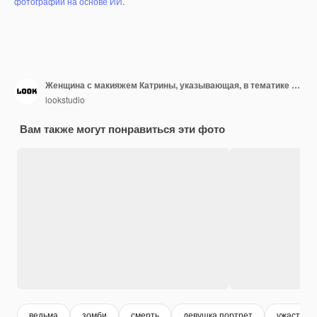
фотографий на основе ИИ
.
Женщина с макияжем Катрины, указывающая, в тематике Дня мертвых
lookstudio
Вам также могут понравиться эти фото
ведьма
зомби
смерть
девушка портрет
ужастик