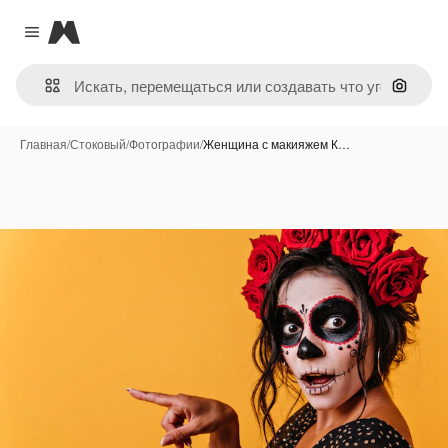
Magnific
Close menu
Поиск 
Главная
/
Стоковый
/
Фотографии
/
Женщина с макияжем К…