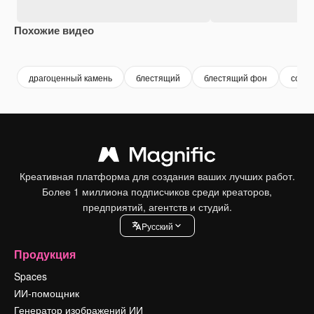
Похожие видео
Premium
Premium
Premium
Premium
драгоценный камень
блестящий
блестящий фон
сокр
Креативная платформа для создания ваших лучших работ.
Более 1 миллиона подписчиков среди креаторов,
предприятий, агентств и студий.
Pусский
Продукция
Spaces
ИИ-помощник
Генератор изображений ИИ