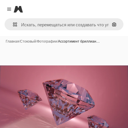
Magnific
Close menu
Поиск 
Главная
/
Стоковый
/
Фотографии
/
Ассортимент бриллиан…