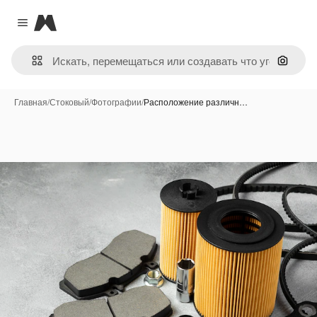
Magnific
Close menu
Поиск 
Главная
/
Стоковый
/
Фотографии
/
Расположение различн…