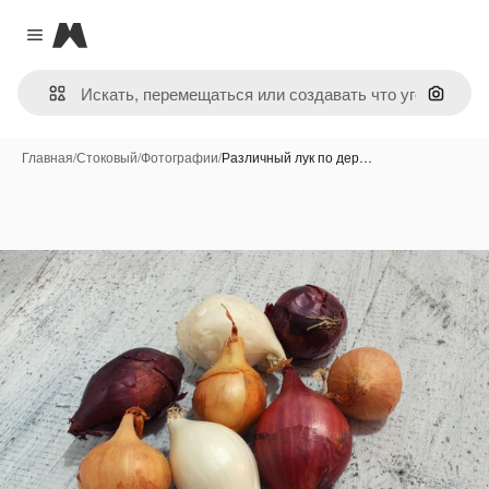
Magnific
Close menu
Поиск 
Главная
/
Стоковый
/
Фотографии
/
Различный лук по дер…