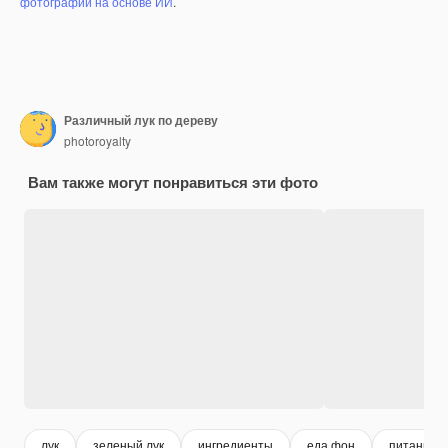
фотографий на основе ИИ
.
Различный лук по дереву
photoroyalty
Вам также могут понравиться эти фото
лук
зеленый лук
ингредиенты
еда фон
питание