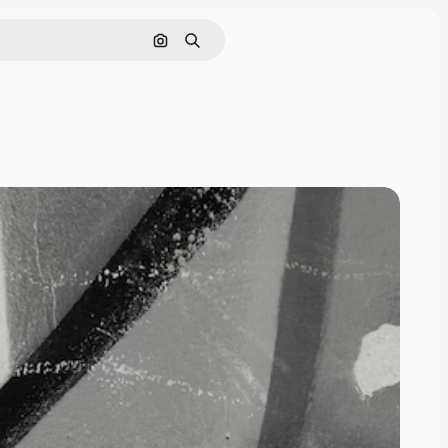
Поиск по изображению
Поиск