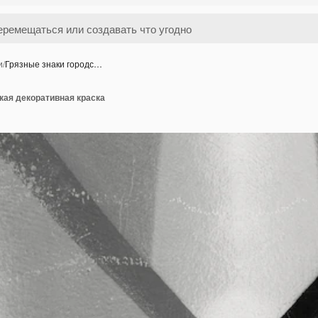
и
/
Грязные знаки городс…
кая декоративная краска