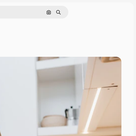
Поиск по изображению
Поиск