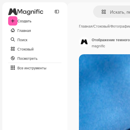
Создать
Главная
/
Стоковый
/
Фотографи
Главная
Поиск
Отображение темного
magnific
Стоковый
Посмотреть
Все инструменты