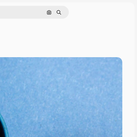
Поиск по изображению
Поиск