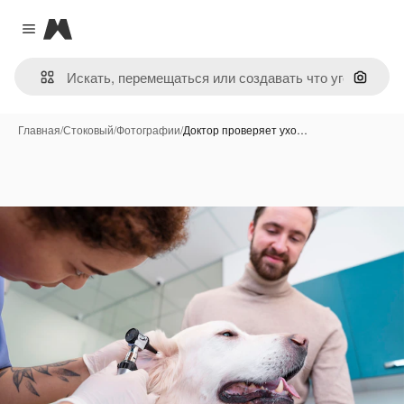
Magnific
Close menu
Поиск 
Главная
/
Стоковый
/
Фотографии
/
Доктор проверяет ухо…