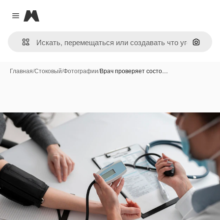
Magnific
Close menu
Поиск 
Главная
/
Стоковый
/
Фотографии
/
Врач проверяет состо…