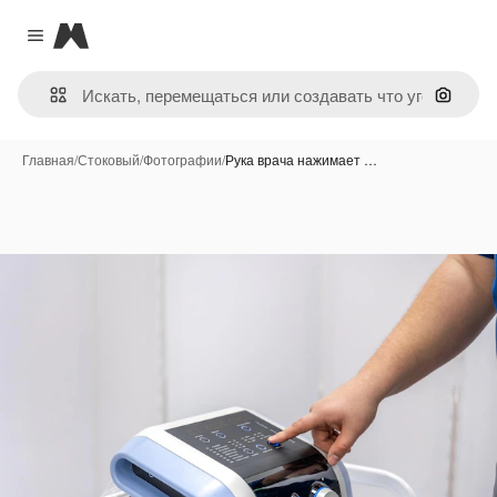
Magnific
Close menu
Поиск 
Главная
/
Стоковый
/
Фотографии
/
Рука врача нажимает …