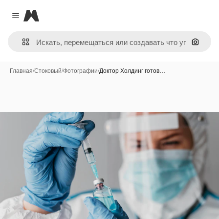
Magnific
Close menu
Поиск 
Главная
/
Стоковый
/
Фотографии
/
Доктор Холдинг готов…