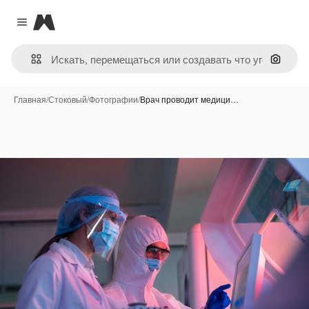
Magnific
Close menu
Поиск 
Главная
/
Стоковый
/
Фотографии
/
Врач проводит медици…