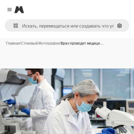
Magnific
Close menu
Поиск 
Главная
/
Стоковый
/
Фотографии
/
Врач проводит медици…