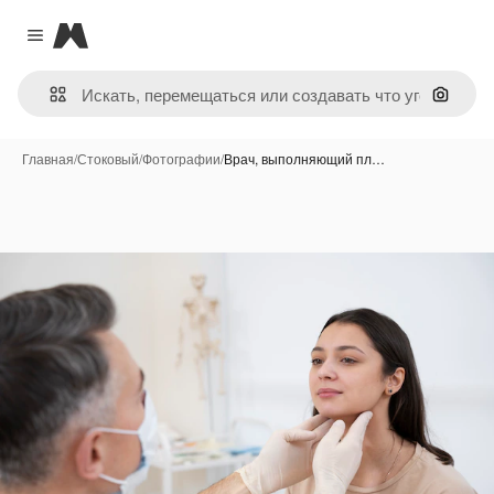
Magnific
Close menu
Поиск 
Главная
/
Стоковый
/
Фотографии
/
Врач, выполняющий пл…