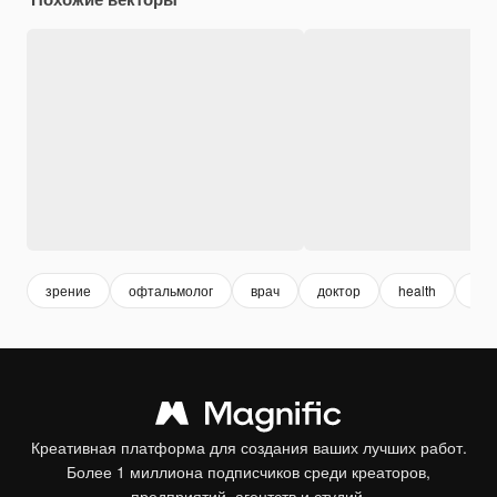
зрение
офтальмолог
врач
доктор
health
здо
Креативная платформа для создания ваших лучших работ.
Более 1 миллиона подписчиков среди креаторов,
предприятий, агентств и студий.