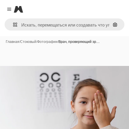
Magnific
Close menu
Поиск 
Главная
/
Стоковый
/
Фотографии
/
Врач, проверяющий зр…